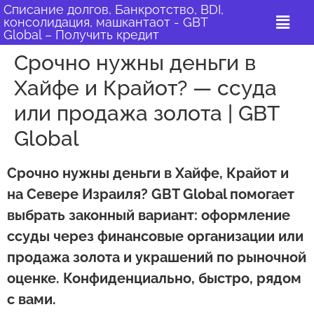
содержимому
Списание долгов, Банкротство, BDI,
консолидация, машкантаот - GBT
Global – Получить кредит
Срочно нужны деньги в
Хайфе и Крайот? — ссуда
или продажа золота | GBT
Global
Срочно нужны деньги в Хайфе, Крайот и
на Cевере Израиля? GBT Global помогает
выбрать законный вариант: оформление
ссуды через финансовые организации или
продажа золота и украшений по рыночной
оценке. Конфиденциально, быстро, рядом
с вами.